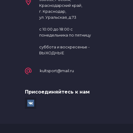
Краснодарский край,
Шашки
Одежда для похудения
г. Краснодар,
ул. Уральская, д.73
Перчатки для занятий спортом,
с 10:00 до 18:00 с
велоперчатки
понедельника по пятницу
суббота и воскресенье -
Петли для функционального тренинга
ВЫХОДНЫЕ
Повязки на голову, напульсники
kultsport@mail.ru
Ролики для пресса
Присоединяйтесь к нам
Степ-доски, балансировочные
платформы, босу
Суппорта