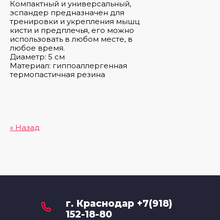
Компактный и универсальный,
эспандер предназначен для
Шашки
Одежда для похудения
тренировки и укрепления мышц
кисти и предплечья, его можно
использовать в любом месте, в
Перчатки для занятий спортом,
любое время.
велоперчатки
Диаметр: 5 см
Материал: гиппоаллергенная
термопастичная резина
Петли для функционального тренинга
Повязки на голову, напульсники
« Назад
Ролики для пресса
Степ-доски, балансировочные
платформы, босу
г. Краснодар +7(918)
Суппорта
152-18-80