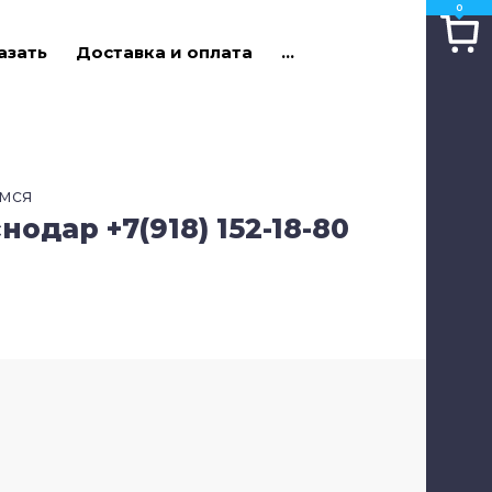
0
Ко
азать
Доставка и оплата
...
Ко
Cу
мся
снодар +7(918) 152-18-80
Ка