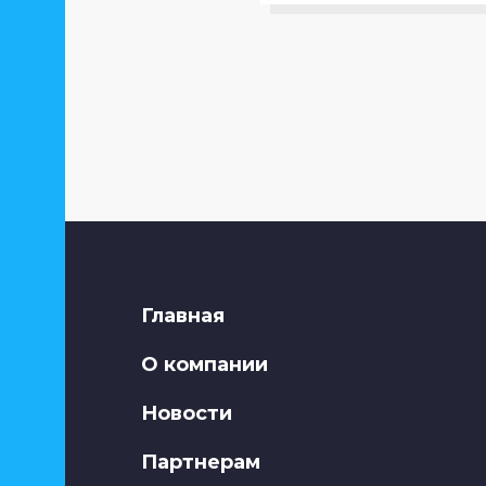
Степ-доски,
балансировочные
платформы, босу
Суппорта
Упоры для отжиманий
Утяжелители
Главная
Эспандеры
О компании
Новости
Партнерам