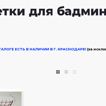
Прочие
Пляжный волейбол
Медали по видам спорта
Фитнес-резинки
Камеры для мячей
етки для бадми
ВОЛАР
КОМПЛЕКТЫ МЕДАЛЕЙ
Эспандеры-ленты
АЛОГЕ ЕСТЬ В НАЛИЧИИ В Г. КРАСНОДАРЕ!
(за искл