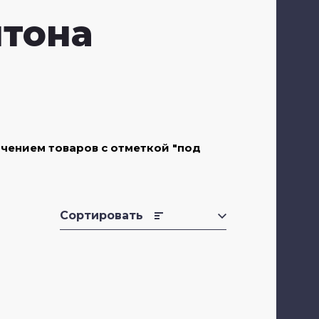
нтона
Заб
ючением товаров с отметкой "под
Фи
Цен
Сортировать