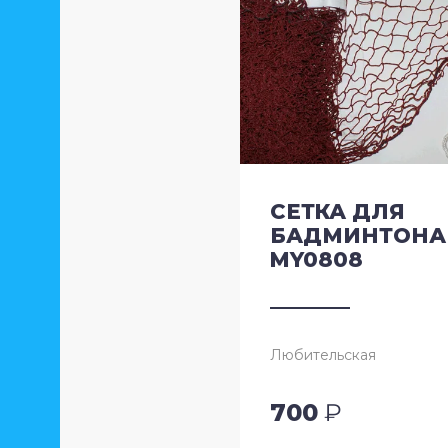
Мячи-попрыгуны
Шашки
Наколенники
Одежда для похудения
Перчатки для занятий
СЕТКА ДЛЯ
спортом, велоперчатки
БАДМИНТОНА
MY0808
Петли для функционального
тренинга
Повязки на голову,
Любительская
напульсники
700
₽
Ролики для пресса