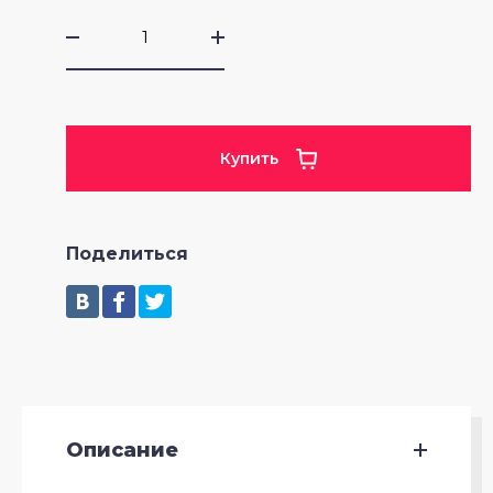
Упоры для отжиманий
Утяжелители
Купить
Эспандеры
Поделиться
Описание