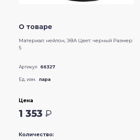
Шашки
Одежда для похудения
О товаре
Перчатки для занятий спортом,
велоперчатки
Материал: нейлон, ЭВА Цвет: черный Размер:
S
Петли для функционального тренинга
Артикул
66327
Повязки на голову, напульсники
Ед. изм.
пара
Ролики для пресса
Цена
Степ-доски, балансировочные
1 353
₽
платформы, босу
Количество:
Суппорта