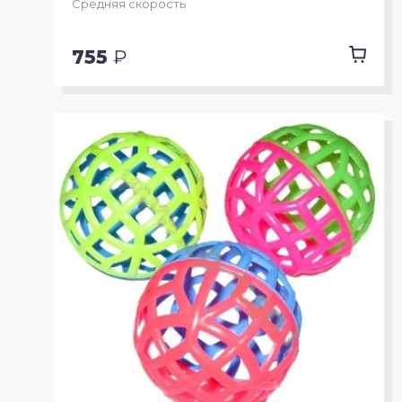
Средняя скорость
Упоры для отжиманий
755
₽
Утяжелители
Эспандеры