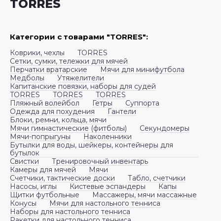
Лапы
Скакалки
Шлема
Доски шахматные
Чехлы для ракеток
Палки для скандинавской ходьбы и
Диски здоровья, балансирующие
Сетки и ворота футбольные
Обручи, чехлы
TORRES
Тренировочный инвентарь
Наборы для плавания
Шагомеры
треккинга
Штанги
Игрушки для песка и воды
Перчатки
Стенки гимнастические
Карты
Тренажеры
Йога и пилатес
Табло замены
Рюкзаки
Категории с товарами "TORRES":
Флаги
Очки для плавания
Палатки
Коврики, чехлы
TORRES
Шлема
Турники
Летающие тарелки , бумеранги
Лямки, ручки
Тактические доски
Скакалки
Сетки, сумки, тележки для мячей
Перчатки вратарские
Мячи для минифутбола
Трубки для плавания
Термоса, термокружки
Медболы
Утяжелители
Капитанские повязки, наборы для судей
Эспандеры
Лото
Массажеры, мячи массажные
Флаги
Эспандеры для растяжки
TORRES
TORRES
TORRES
Шапочки для плавания
Тенты
Пляжный волейбол
Гетры
Суппорта
Одежда для похудения
Гантели
Наборы
Медболы
Щитки футбольные
Подушки для растяжки, пояса
Блоки, ремни, кольца, мячи
Мячи гимнастические (фитболы)
Секундомеры
Рюкзаки, мешки для плавания
Фонари
разогревочные
Мячи-попрыгуны
Наколенники
Бутылки для воды, шейкеры, контейнеры для
Нарды, кубики-зарики
Мячи гимнастические (фитболы)
бутылок
Свистки
Тренировочный инвентарь
Камеры для мячей
Мячи
Счетчики, тактические доски
Табло, счетчики
Часы шахматные
Мячи-попрыгуны
Насосы, иглы
Кистевые эспандеры
Капы
Щитки футбольные
Массажеры, мячи массажные
Конусы
Мячи для настольного тенниса
Шахматы
Наколенники
Наборы для настольного тенниса
Ракетки для настольного тенниса