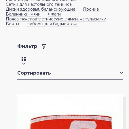
Сетки для настольного тенниса
Диски здоровья, балансирующие
Прочие
Шашки
Одежда для похудения
Воланчики, мячи
Флаги
Пояса тяжелоатлетические, лямки, напульсники
Бинты
Наборы для бадминтона
Перчатки для занятий спортом,
велоперчатки
Фильтр
Петли для функционального тренинга
Повязки на голову, напульсники
Сортировать
Ролики для пресса
Степ-доски, балансировочные
платформы, босу
Суппорта